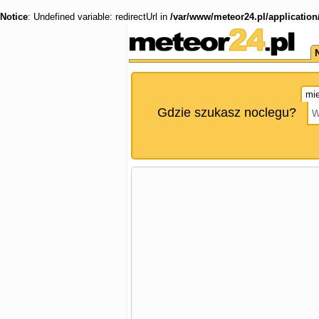
Notice
: Undefined variable: redirectUrl in
/var/www/meteor24.pl/application
mie
Gdzie szukasz noclegu?