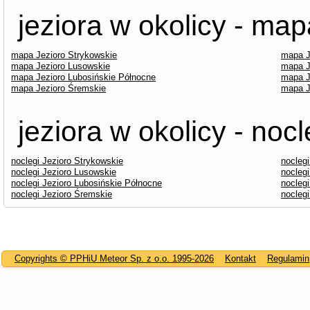
jeziora w okolicy - map
mapa Jezioro Strykowskie
mapa J
mapa Jezioro Lusowskie
mapa J
mapa Jezioro Lubosińskie Północne
mapa J
mapa Jezioro Śremskie
mapa J
jeziora w okolicy - nocl
noclegi Jezioro Strykowskie
noclegi
noclegi Jezioro Lusowskie
noclegi
noclegi Jezioro Lubosińskie Północne
nocleg
noclegi Jezioro Śremskie
nocleg
Copyrights © PPHiU Meteor Sp. z o.o. 1995-2026
Kontakt
Regulamin