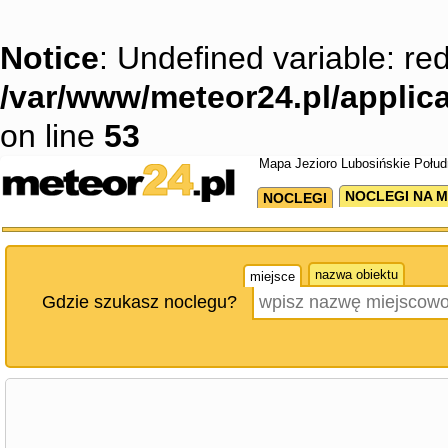
Notice
: Undefined variable: red
/var/www/meteor24.pl/applica
on line
53
Mapa Jezioro Lubosińskie Połud
NOCLEGI NA M
NOCLEGI
nazwa obiektu
miejsce
Gdzie szukasz noclegu?