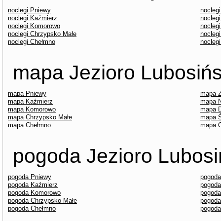
noclegi Pniewy
nocleg
noclegi Kaźmierz
nocleg
noclegi Komorowo
nocleg
noclegi Chrzypsko Małe
nocleg
noclegi Chełmno
nocleg
mapa Jezioro Lubosińsk
mapa Pniewy
mapa Z
mapa Kaźmierz
mapa 
mapa Komorowo
mapa D
mapa Chrzypsko Małe
mapa 
mapa Chełmno
mapa O
pogoda Jezioro Lubosiń
pogoda Pniewy
pogoda
pogoda Kaźmierz
pogoda
pogoda Komorowo
pogoda
pogoda Chrzypsko Małe
pogoda
pogoda Chełmno
pogoda