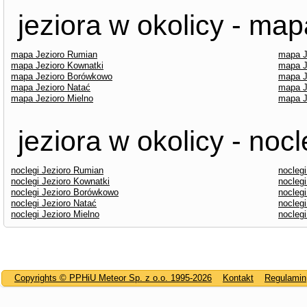
jeziora w okolicy - map
mapa Jezioro Rumian
mapa J
mapa Jezioro Kownatki
mapa J
mapa Jezioro Borówkowo
mapa J
mapa Jezioro Natać
mapa J
mapa Jezioro Mielno
mapa J
jeziora w okolicy - nocl
noclegi Jezioro Rumian
nocleg
noclegi Jezioro Kownatki
nocleg
noclegi Jezioro Borówkowo
nocleg
noclegi Jezioro Natać
noclegi
noclegi Jezioro Mielno
nocleg
Copyrights © PPHiU Meteor Sp. z o.o. 1995-2026
Kontakt
Regulamin