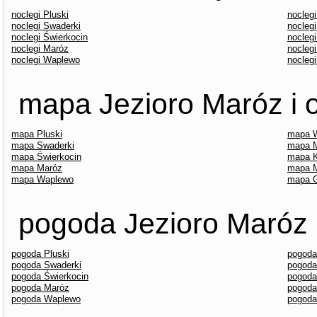
noclegi Pluski
nocleg
noclegi Swaderki
noclegi
noclegi Świerkocin
noclegi
noclegi Maróz
nocleg
noclegi Waplewo
nocleg
mapa Jezioro Maróz i o
mapa Pluski
mapa 
mapa Swaderki
mapa M
mapa Świerkocin
mapa K
mapa Maróz
mapa 
mapa Waplewo
mapa G
pogoda Jezioro Maróz i
pogoda Pluski
pogoda
pogoda Swaderki
pogoda
pogoda Świerkocin
pogoda
pogoda Maróz
pogoda
pogoda Waplewo
pogoda