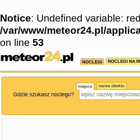
Notice
: Undefined variable: red
/var/www/meteor24.pl/applica
on line
53
NOCLEGI NA M
NOCLEGI
nazwa obiektu
miejsce
Gdzie szukasz noclegu?