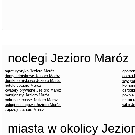
noclegi Jezioro Maróz
agroturystyka Jezioro Maróz
aparta
domy letniskowe Jezioro Maróz
domki 
domki letniskowe Jezioro Maróz
wyżywi
hotele Jezioro Maróz
kempin
kwatery prywatne Jezioro Maróz
ośrodk
pensjonaty Jezioro Maróz
pokoje
pola namiotowe Jezioro Maróz
restaur
usługi noclegowe Jezioro Maróz
wille J
zajazdy Jezioro Maróz
miasta w okolicy Jezio