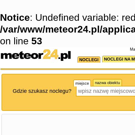
Notice
: Undefined variable: red
/var/www/meteor24.pl/applica
on line
53
Ma
NOCLEGI NA M
NOCLEGI
nazwa obiektu
miejsce
Gdzie szukasz noclegu?