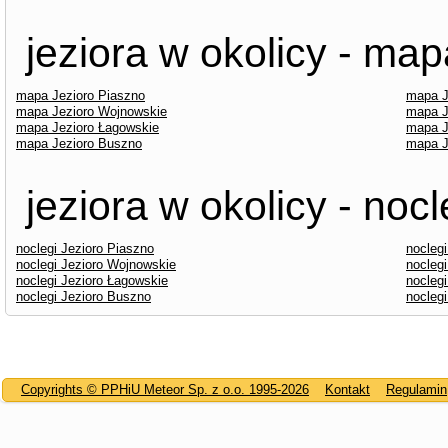
jeziora w okolicy - map
mapa Jezioro Piaszno
mapa J
mapa Jezioro Wojnowskie
mapa J
mapa Jezioro Łagowskie
mapa J
mapa Jezioro Buszno
mapa J
jeziora w okolicy - nocl
noclegi Jezioro Piaszno
noclegi
noclegi Jezioro Wojnowskie
noclegi
noclegi Jezioro Łagowskie
noclegi
noclegi Jezioro Buszno
noclegi
Copyrights © PPHiU Meteor Sp. z o.o. 1995-2026
Kontakt
Regulamin