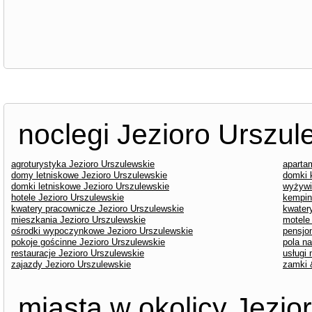
noclegi Jezioro Urszul
agroturystyka Jezioro Urszulewskie
aparta
domy letniskowe Jezioro Urszulewskie
domki 
domki letniskowe Jezioro Urszulewskie
wyżywi
hotele Jezioro Urszulewskie
kempin
kwatery pracownicze Jezioro Urszulewskie
kwater
mieszkania Jezioro Urszulewskie
motele
ośrodki wypoczynkowe Jezioro Urszulewskie
pensjo
pokoje gościnne Jezioro Urszulewskie
pola n
restauracje Jezioro Urszulewskie
usługi
zajazdy Jezioro Urszulewskie
zamki 
miasta w okolicy Jezio