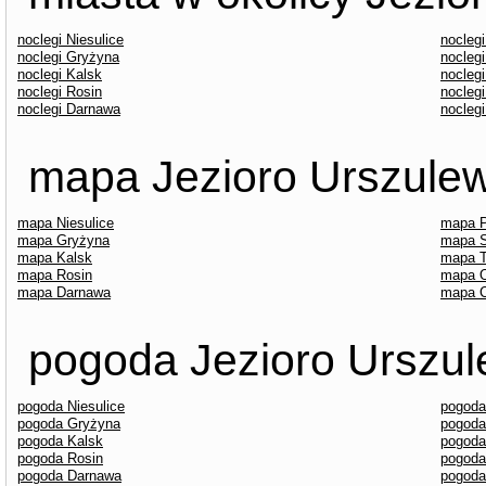
noclegi Niesulice
noclegi
noclegi Gryżyna
nocleg
noclegi Kalsk
nocleg
noclegi Rosin
nocleg
noclegi Darnawa
noclegi
mapa Jezioro Urszulews
mapa Niesulice
mapa P
mapa Gryżyna
mapa 
mapa Kalsk
mapa 
mapa Rosin
mapa O
mapa Darnawa
mapa C
pogoda Jezioro Urszule
pogoda Niesulice
pogoda
pogoda Gryżyna
pogoda
pogoda Kalsk
pogoda
pogoda Rosin
pogoda
pogoda Darnawa
pogoda