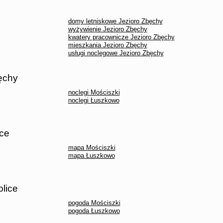
domy letniskowe Jezioro Zbęchy
wyżywienie Jezioro Zbęchy
kwatery pracownicze Jezioro Zbęchy
mieszkania Jezioro Zbęchy
usługi noclegowe Jezioro Zbęchy
ęchy
noclegi Mościszki
noclegi Łuszkowo
ice
mapa Mościszki
mapa Łuszkowo
lice
pogoda Mościszki
pogoda Łuszkowo