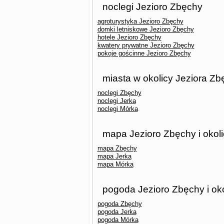
noclegi Jezioro Zbęchy
agroturystyka Jezioro Zbęchy
domki letniskowe Jezioro Zbęchy
hotele Jezioro Zbęchy
kwatery prywatne Jezioro Zbęchy
pokoje gościnne Jezioro Zbęchy
miasta w okolicy Jeziora Zb
noclegi Zbęchy
noclegi Jerka
noclegi Mórka
mapa Jezioro Zbęchy i okol
mapa Zbęchy
mapa Jerka
mapa Mórka
pogoda Jezioro Zbęchy i oko
pogoda Zbęchy
pogoda Jerka
pogoda Mórka