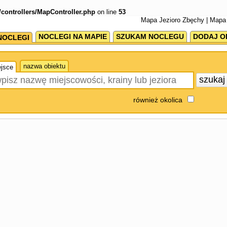
/controllers/MapController.php
on line
53
Mapa Jezioro Zbęchy | Mapa 
NOCLEGI NA MAPIE
SZUKAM NOCLEGU
DODAJ O
NOCLEGI
nazwa obiektu
jsce
szuka
również okolica