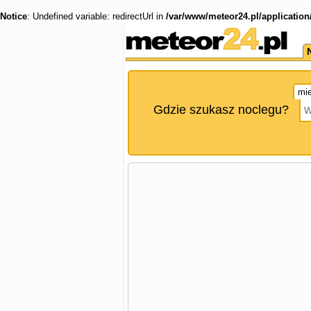
Notice
: Undefined variable: redirectUrl in
/var/www/meteor24.pl/application
mie
Gdzie szukasz noclegu?