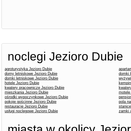
noclegi Jezioro Dubie
agroturystyka Jezioro Dubie
aparta
domy letniskowe Jezioro Dubie
domki 
domki letniskowe Jezioro Dubie
wyżywi
hotele Jezioro Dubie
kempin
kwatery pracownicze Jezioro Dubie
kwater
mieszkania Jezioro Dubie
motele
ośrodki wypoczynkowe Jezioro Dubie
pensjo
pokoje gościnne Jezioro Dubie
pola n
restauracje Jezioro Dubie
stanice
usługi noclegowe Jezioro Dubie
zamki 
miasta w okolicy Jezio