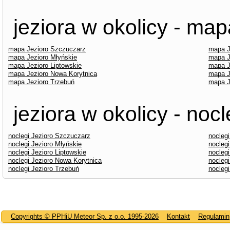
jeziora w okolicy - map
mapa Jezioro Szczuczarz
mapa J
mapa Jezioro Młyńskie
mapa J
mapa Jezioro Liptowskie
mapa J
mapa Jezioro Nowa Korytnica
mapa J
mapa Jezioro Trzebuń
mapa J
jeziora w okolicy - nocl
noclegi Jezioro Szczuczarz
nocleg
noclegi Jezioro Młyńskie
nocleg
noclegi Jezioro Liptowskie
nocleg
noclegi Jezioro Nowa Korytnica
nocleg
noclegi Jezioro Trzebuń
noclegi
Copyrights © PPHiU Meteor Sp. z o.o. 1995-2026
Kontakt
Regulamin