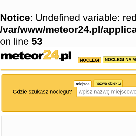
Notice
: Undefined variable: red
/var/www/meteor24.pl/applica
on line
53
NOCLEGI NA M
NOCLEGI
nazwa obiektu
miejsce
Gdzie szukasz noclegu?