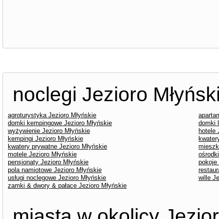
noclegi Jezioro Młyńsk
agroturystyka Jezioro Młyńskie
aparta
domki kempingowe Jezioro Młyńskie
domki 
wyżywienie Jezioro Młyńskie
hotele 
kempingi Jezioro Młyńskie
kwater
kwatery prywatne Jezioro Młyńskie
mieszk
motele Jezioro Młyńskie
ośrodk
pensjonaty Jezioro Młyńskie
pokoje
pola namiotowe Jezioro Młyńskie
restaur
usługi noclegowe Jezioro Młyńskie
wille J
zamki & dwory & pałace Jezioro Młyńskie
miasta w okolicy Jezio