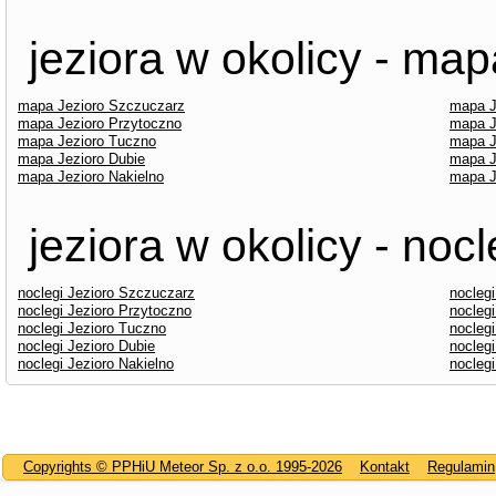
jeziora w okolicy - map
mapa Jezioro Szczuczarz
mapa J
mapa Jezioro Przytoczno
mapa J
mapa Jezioro Tuczno
mapa J
mapa Jezioro Dubie
mapa J
mapa Jezioro Nakielno
mapa J
jeziora w okolicy - nocl
noclegi Jezioro Szczuczarz
noclegi
noclegi Jezioro Przytoczno
noclegi
noclegi Jezioro Tuczno
nocleg
noclegi Jezioro Dubie
nocleg
noclegi Jezioro Nakielno
noclegi
Copyrights © PPHiU Meteor Sp. z o.o. 1995-2026
Kontakt
Regulamin