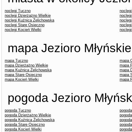
noclegi Tuczno
nocleg
noclegi Dzierżążno Wielkie
noclegi
noclegi Kuźnica Żelichowska
nocleg
noclegi Stare Osieczno
nocleg
noclegi Kocień Wielki
nocleg
mapa Jezioro Młyńskie 
mapa Tuczno
mapa C
mapa Dzierżążno Wielkie
mapa P
mapa Kuźnica Żelichowska
mapa D
mapa Stare Osieczno
mapa S
mapa Kocień Wielki
mapa 
pogoda Jezioro Młyński
pogoda Tuczno
pogoda
pogoda Dzierżążno Wielkie
pogoda
pogoda Kuźnica Żelichowska
pogoda
pogoda Stare Osieczno
pogoda
pogoda Kocień Wielki
pogoda