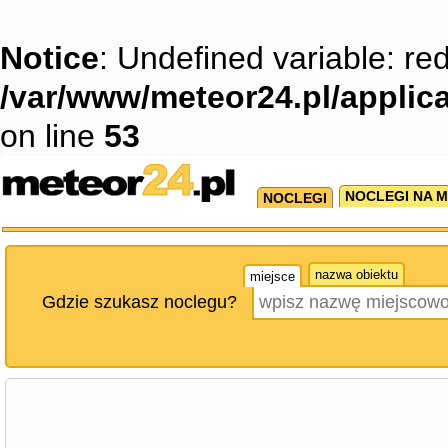
Notice
: Undefined variable: red
/var/www/meteor24.pl/applica
on line
53
NOCLEGI NA M
NOCLEGI
nazwa obiektu
miejsce
Gdzie szukasz noclegu?